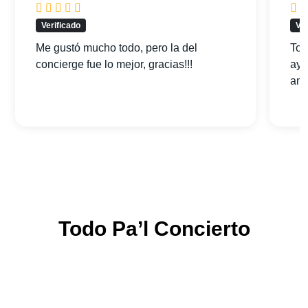
Verificado
Ver
Me gustó mucho todo, pero la del
Tod
concierge fue lo mejor, gracias!!!
ayu
am
Todo Pa’l Concierto