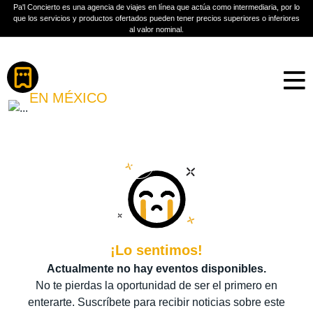
Pa'l Concierto es una agencia de viajes en línea que actúa como intermediaria, por lo
que los servicios y productos ofertados pueden tener precios superiores o inferiores
al valor nominal.
Boletos
ALEJANDRO FERNÁNDEZ
EN MÉXICO
PLAN A TU MEDIDA
Más información
¡Lo sentimos!
Actualmente no hay eventos disponibles.
No te pierdas la oportunidad de ser el primero en
enterarte. Suscríbete para recibir noticias sobre este