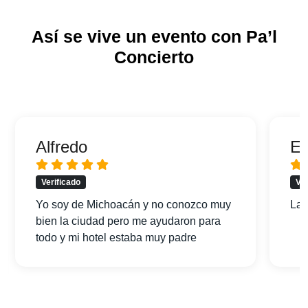
Así se vive un evento con Pa’l
Concierto
Alfredo
Er
Verificado
Ver
Yo soy de Michoacán y no conozco muy
La 
bien la ciudad pero me ayudaron para
todo y mi hotel estaba muy padre