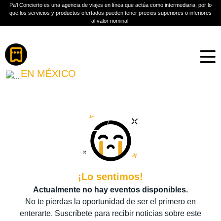
Pa'l Concierto es una agencia de viajes en línea que actúa como intermediaria, por lo
que los servicios y productos ofertados pueden tener precios superiores o inferiores
al valor nominal.
Boletos
ANA GABRIEL
EN MÉXICO
PLAN A TU MEDIDA
Más información
¡Lo sentimos!
Actualmente no hay eventos disponibles.
No te pierdas la oportunidad de ser el primero en
enterarte. Suscríbete para recibir noticias sobre este