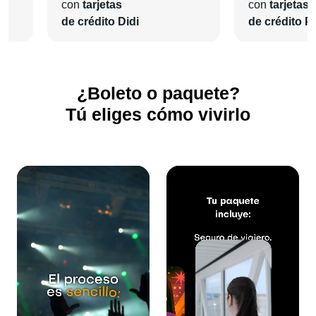
con
tarjetas
con
tarjetas
¡En
Pa'l Concierto
nos encargaremos de todo para que
de crédito Didi
de crédito Pl
vivas una grata experiencia!
¿Boleto o paquete?
Tú eliges cómo vivirlo