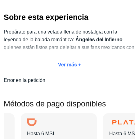
Sobre esta experiencia
Prepárate para una velada llena de nostalgia con la
leyenda de la balada romántica:
Ángeles del Infierno
quienes están listos para deleitar a sus fans mexicanos con
sus próximas presentaciones en vivo.
Ver más +
No dejes pasar la oportunidad de vivir este espectáculo
único y aprovecha
nuestro exclusivo paquete Concierto
Error en la petición
+ Hotel
. Con este paquete, no solo disfrutarás del concierto,
sino también de todas las amenidades adicionales que
harán de tu estancia algo inolvidable:
traslados, tours,
Métodos de pago disponibles
desayunos y mucho más
.
Elige tu categoría de boleto favorita, selecciona el hotel que
más te guste y agrega las actividades extras que desees.
Hasta 6 MSI
Hasta 6 MSI