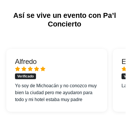
Así se vive un evento con Pa’l
Concierto
Alfredo
Er
Verificado
Ver
Yo soy de Michoacán y no conozco muy
La 
bien la ciudad pero me ayudaron para
todo y mi hotel estaba muy padre