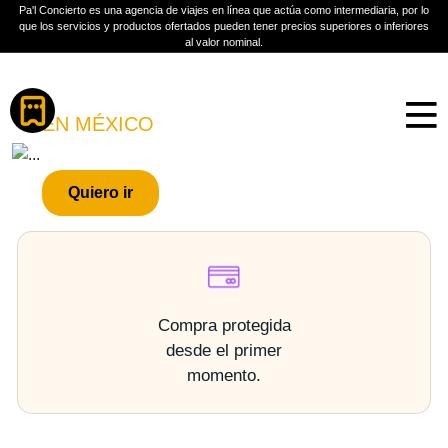
Pa'l Concierto es una agencia de viajes en línea que actúa como intermediaria, por lo
que los servicios y productos ofertados pueden tener precios superiores o inferiores
al valor nominal.
Boletos
ÁNGELES DEL INFIERNO
EN MÉXICO
PLAN A TU MEDIDA
Quiero ir
Más información
Compra protegida
desde el primer
momento.