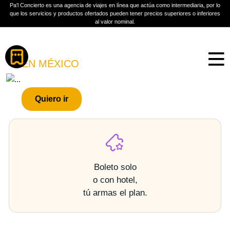
Pa'l Concierto es una agencia de viajes en línea que actúa como intermediaria, por lo
que los servicios y productos ofertados pueden tener precios superiores o inferiores
al valor nominal.
Boletos
ATARASHII GAKKO
EN MÉXICO
PLAN A TU MEDIDA
Quiero ir
Más información
Boleto solo
o con hotel,
tú armas el plan.