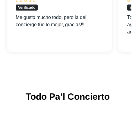
Verificado
Ver
Me gustó mucho todo, pero la del
Tod
concierge fue lo mejor, gracias!!!
ayu
am
Todo Pa’l Concierto