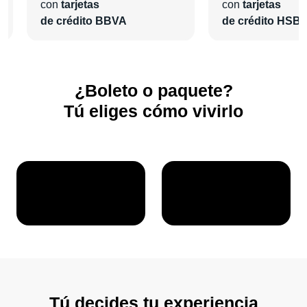
con
tarjetas
con
tarjetas
¡En
Pa'l Concierto
nos encargaremos de todo para que
de crédito BBVA
de crédito HSB
vivas una grata experiencia!
¿Boleto o paquete?
Tú eliges cómo vivirlo
Tú decides tu experiencia