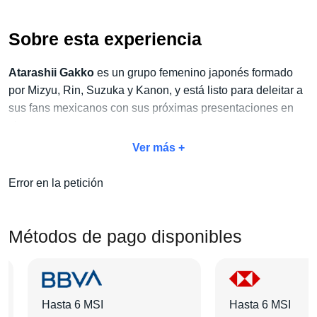
Sobre esta experiencia
Atarashii Gakko
es un grupo femenino japonés formado
por Mizyu, Rin, Suzuka y Kanon, y está listo para deleitar a
sus fans mexicanos con sus próximas presentaciones en
vivo.
Ver más +
No dejes pasar la oportunidad de vivir este espectáculo
único y aprovecha
nuestro exclusivo paquete Concierto
Error en la petición
+ Hotel
. Con este paquete, no solo disfrutarás del concierto,
sino también de todas las amenidades adicionales que
harán de tu estancia algo inolvidable:
traslados, tours,
Métodos de pago disponibles
desayunos y mucho más
.
Elige tu categoría de boleto favorita, selecciona el hotel que
más te guste y agrega las actividades extras que desees.
Hasta 6 MSI
Hasta 6 MSI