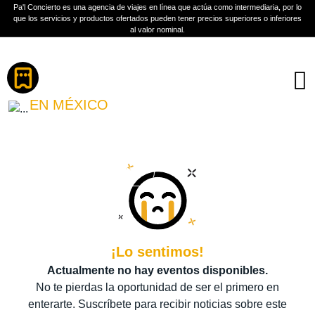
Pa'l Concierto es una agencia de viajes en línea que actúa como intermediaria, por lo
que los servicios y productos ofertados pueden tener precios superiores o inferiores
al valor nominal.
Boletos
ATEEZ
EN MÉXICO
PLAN A TU MEDIDA
Más información
¡Lo sentimos!
Actualmente no hay eventos disponibles.
No te pierdas la oportunidad de ser el primero en
enterarte. Suscríbete para recibir noticias sobre este