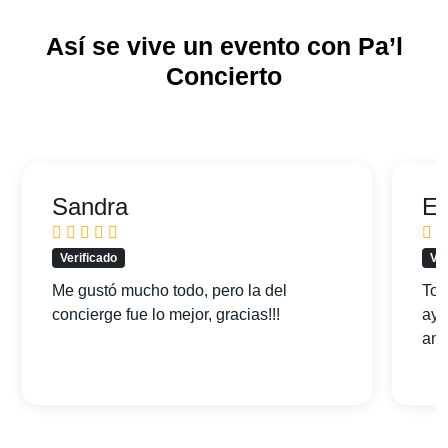
Así se vive un evento con Pa’l
Concierto
Sandra
Ed
Verificado
Ver
Me gustó mucho todo, pero la del
Tod
concierge fue lo mejor, gracias!!!
ayu
am