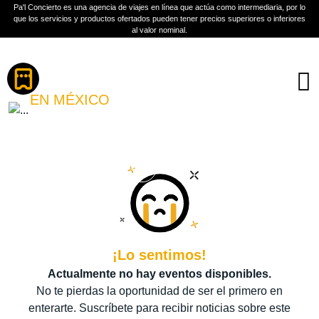
Pa'l Concierto es una agencia de viajes en línea que actúa como intermediaria, por lo
que los servicios y productos ofertados pueden tener precios superiores o inferiores
al valor nominal.
Boletos
BANDA EL RECODO
EN MÉXICO
PLAN A TU MEDIDA
Más información
¡Lo sentimos!
Actualmente no hay eventos disponibles.
No te pierdas la oportunidad de ser el primero en
enterarte. Suscríbete para recibir noticias sobre este