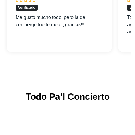
Verificado
Ver
Me gustó mucho todo, pero la del
Tod
concierge fue lo mejor, gracias!!!
ayu
am
Todo Pa’l Concierto