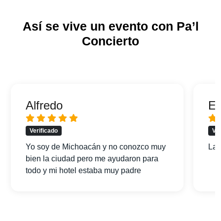
Así se vive un evento con Pa’l
Concierto
Alfredo
Er
Verificado
Ver
Yo soy de Michoacán y no conozco muy
La 
bien la ciudad pero me ayudaron para
todo y mi hotel estaba muy padre