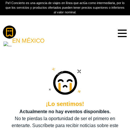
Pa'l Concierto es una agencia de viajes en línea que actúa como intermediaria, por lo
que los servicios y productos ofertados pueden tener precios superiores o inferiores
al valor nominal.
Boletos
BANDIDOS FESTIVAL
EN MÉXICO
PLAN A TU MEDIDA
Más información
¡Lo sentimos!
Actualmente no hay eventos disponibles.
No te pierdas la oportunidad de ser el primero en
enterarte. Suscríbete para recibir noticias sobre este