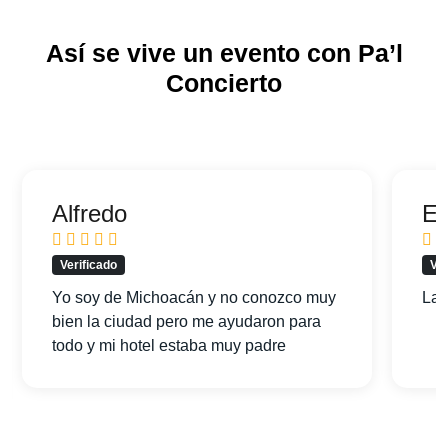
Así se vive un evento con Pa’l
Concierto
Alfredo
Er
Verificado
Ver
Yo soy de Michoacán y no conozco muy
La 
bien la ciudad pero me ayudaron para
todo y mi hotel estaba muy padre