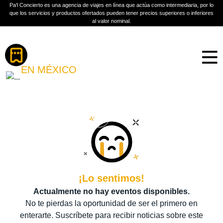
Pa'l Concierto es una agencia de viajes en línea que actúa como intermediaria, por lo
que los servicios y productos ofertados pueden tener precios superiores o inferiores
al valor nominal.
Boletos
BENDITOS MALDITOS
EN MÉXICO
PLAN A TU MEDIDA
Más información
¡Lo sentimos!
Actualmente no hay eventos disponibles.
No te pierdas la oportunidad de ser el primero en
enterarte. Suscríbete para recibir noticias sobre este