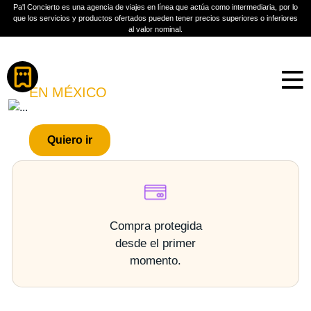
Pa'l Concierto es una agencia de viajes en línea que actúa como intermediaria, por lo
que los servicios y productos ofertados pueden tener precios superiores o inferiores
al valor nominal.
Boletos
BENGALA
EN MÉXICO
PLAN A TU MEDIDA
Quiero ir
Más información
Compra protegida
desde el primer
momento.