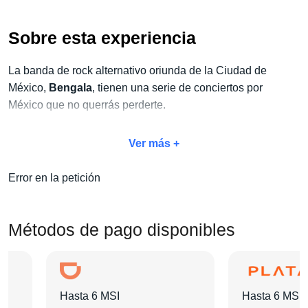
Sobre esta experiencia
La banda de rock alternativo oriunda de la Ciudad de
México,
Bengala
, tienen una serie de conciertos por
México que no querrás perderte.
Ver más +
Aprovecha nuestra oferta especial de
paquete Concierto +
Hotel
para garantizar una experiencia completa y sin
Error en la petición
preocupaciones. Con este paquete, tendrás acceso a
beneficios exclusivos como traslados, tours,
desayunos y mucho más.
Métodos de pago disponibles
Escoge la categoría de boleto que prefieras, elige el hotel
que mejor se adapte a tus necesidades y añade las
Hasta 6 MSI
Hasta 6 MSI