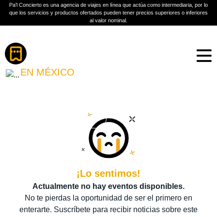
Pa'l Concierto es una agencia de viajes en línea que actúa como intermediaria, por lo
que los servicios y productos ofertados pueden tener precios superiores o inferiores
al valor nominal.
Boletos
BETA
EN MÉXICO
PLAN A TU MEDIDA
Más información
¡Lo sentimos!
Actualmente no hay eventos disponibles.
No te pierdas la oportunidad de ser el primero en
enterarte. Suscríbete para recibir noticias sobre este