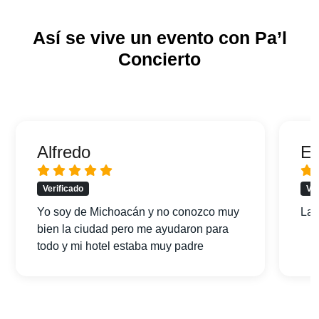
Así se vive un evento con Pa’l
Concierto
Alfredo
Er
Verificado
Ver
Yo soy de Michoacán y no conozco muy
La 
bien la ciudad pero me ayudaron para
todo y mi hotel estaba muy padre