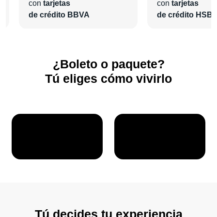
¡En
Pa'l Concierto
nos encargaremos de todo para que
con
tarjetas
con
tarjetas
vivas una grata experiencia!
de crédito BBVA
de crédito HSB
¿Boleto o paquete?
Tú eliges cómo vivirlo
Tú decides tu experiencia