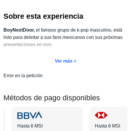
Sobre esta experiencia
BoyNextDoor,
el famoso grupo de k-pop masculino, está
listo para deleitar a sus fans mexicanos con sus próximas
presentaciones en vivo.
No dejes pasar la oportunidad de vivir este espectáculo
Ver más +
único y aprovecha
nuestro exclusivo paquete Concierto
+ Hotel
. Con este paquete, no solo disfrutarás del concierto,
Error en la petición
sino también de todas las amenidades adicionales que
harán de tu estancia algo inolvidable:
traslados, tours,
desayunos y mucho más
.
Métodos de pago disponibles
Elige tu categoría de boleto favorita, selecciona el hotel que
más te guste y agrega las actividades extras que desees.
Hasta 6 MSI
Hasta 6 MSI