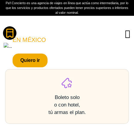
Pa'l Concierto es una agencia de viajes en línea que actúa como intermediaria, por lo
que los servicios y productos ofertados pueden tener precios superiores o inferiores
al valor nominal.
Boletos
BOYNEXTDOOR
EN MÉXICO
PLAN A TU MEDIDA
Quiero ir
Más información
Boleto solo
o con hotel,
tú armas el plan.