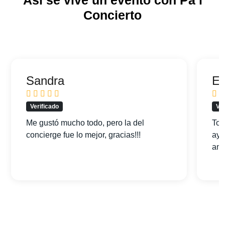
Concierto
Sandra
Ed
Verificado
Ver
Me gustó mucho todo, pero la del
Tod
concierge fue lo mejor, gracias!!!
ayu
am