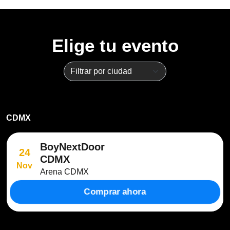
Elige tu evento
CDMX
BoyNextDoor
24
CDMX
Nov
Arena CDMX
Comprar ahora