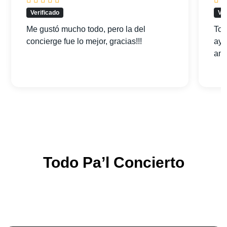
Verificado
Ver
Me gustó mucho todo, pero la del
Tod
concierge fue lo mejor, gracias!!!
ayu
am
Todo Pa’l Concierto