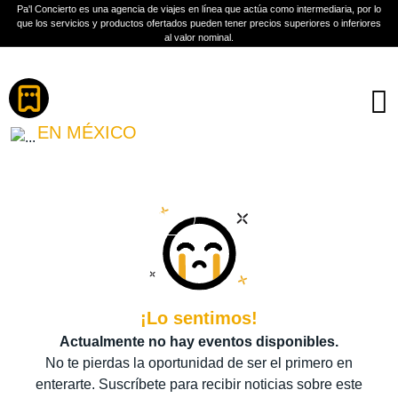
Pa'l Concierto es una agencia de viajes en línea que actúa como intermediaria, por lo
que los servicios y productos ofertados pueden tener precios superiores o inferiores
al valor nominal.
Boletos
BREWCHELLA
EN MÉXICO
PLAN A TU MEDIDA
Más información
¡Lo sentimos!
Actualmente no hay eventos disponibles.
No te pierdas la oportunidad de ser el primero en
enterarte. Suscríbete para recibir noticias sobre este