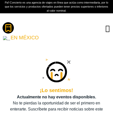
Pa'l Concierto es una agencia de viajes en línea que actúa como intermediaria, por lo
que los servicios y productos ofertados pueden tener precios superiores o inferiores
al valor nominal.
Boletos
BRUJAS FEST
EN MÉXICO
PLAN A TU MEDIDA
Más información
¡Lo sentimos!
Actualmente no hay eventos disponibles.
No te pierdas la oportunidad de ser el primero en
enterarte. Suscríbete para recibir noticias sobre este