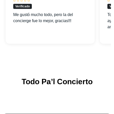
Verificado
Ver
Me gustó mucho todo, pero la del
Tod
concierge fue lo mejor, gracias!!!
ayu
am
Todo Pa’l Concierto