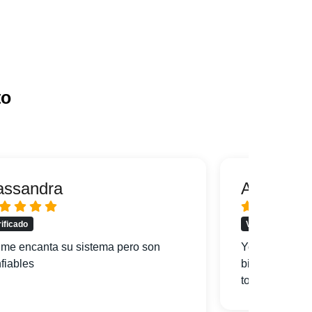
to
assandra
Alfredo
rificado
Verificado
me encanta su sistema pero son
Yo soy de Mi
fiables
bien la ciuda
todo y mi hote