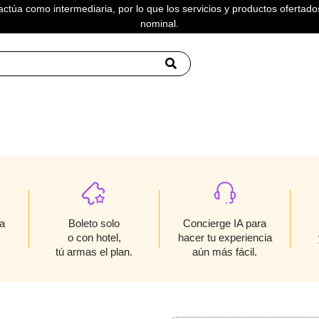
actúa como intermediaria, por lo que los servicios y productos ofertados
nominal.
A ALL STARS
Boleto solo
a
Concierge IA para
o con hotel,
hacer tu experiencia
tú armas el plan.
aún más fácil.