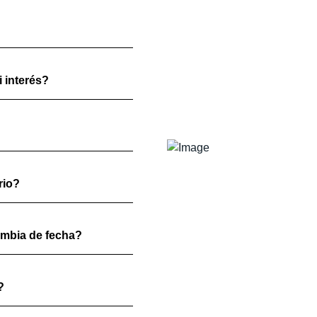
 interés?
rio?
ambia de fecha?
?