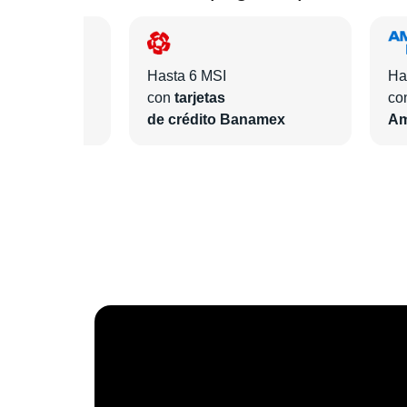
Hasta 6 MSI
Ha
con
tarjetas
co
ntander
de crédito Banamex
Am