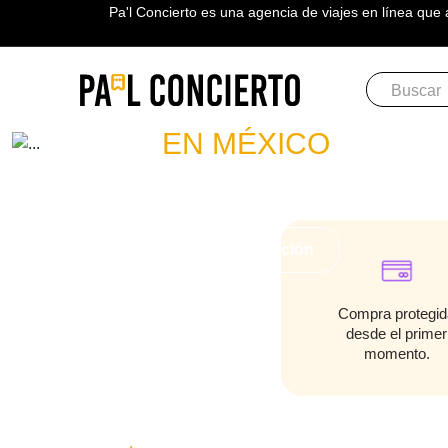
Pa'l Concierto es una agencia de viajes en línea que 
Boletos
BUENA VIST
EN MÉXICO
PLAN A TU MEDIDA
Más información
Compra protegid
desde el primer
momento.