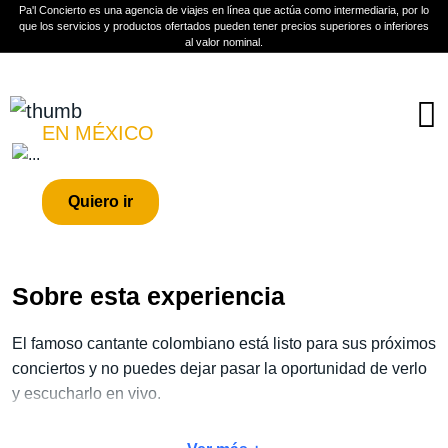
Pa'l Concierto es una agencia de viajes en línea que actúa como intermediaria, por lo
que los servicios y productos ofertados pueden tener precios superiores o inferiores
al valor nominal.
Boletos
CAMILO
EN MÉXICO
PLAN A TU MEDIDA
Quiero ir
Más información
Sobre esta experiencia
El famoso cantante colombiano está listo para sus próximos
conciertos y no puedes dejar pasar la oportunidad de verlo
y escucharlo en vivo.
No dejes pasar la oportunidad de vivir este espectáculo