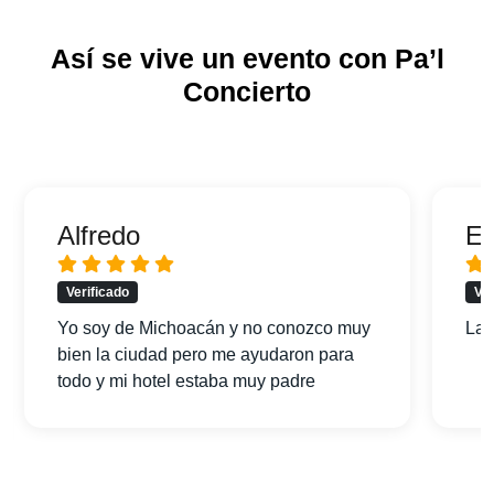
Así se vive un evento con Pa’l
Concierto
Alfredo
Er
Verificado
Ver
Yo soy de Michoacán y no conozco muy
La 
bien la ciudad pero me ayudaron para
todo y mi hotel estaba muy padre