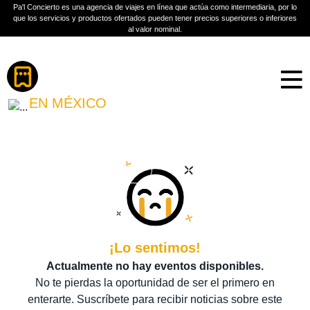
Pa'l Concierto es una agencia de viajes en línea que actúa como intermediaria, por lo
que los servicios y productos ofertados pueden tener precios superiores o inferiores
al valor nominal.
Boletos
CARLOS CUEVAS
EN MÉXICO
PLAN A TU MEDIDA
Más información
¡Lo sentimos!
Actualmente no hay eventos disponibles.
No te pierdas la oportunidad de ser el primero en
enterarte. Suscríbete para recibir noticias sobre este