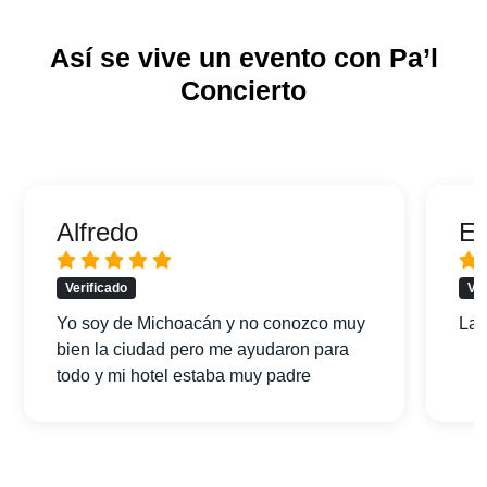
Así se vive un evento con Pa’l
Concierto
Alfredo
Er
Verificado
Ver
Yo soy de Michoacán y no conozco muy
La 
bien la ciudad pero me ayudaron para
todo y mi hotel estaba muy padre