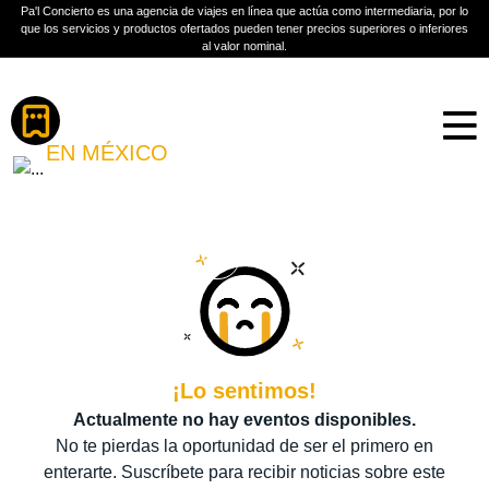
Pa'l Concierto es una agencia de viajes en línea que actúa como intermediaria, por lo
que los servicios y productos ofertados pueden tener precios superiores o inferiores
al valor nominal.
Boletos
CHARLOTTE DE WITTE
EN MÉXICO
PLAN A TU MEDIDA
Más información
¡Lo sentimos!
Actualmente no hay eventos disponibles.
No te pierdas la oportunidad de ser el primero en
enterarte. Suscríbete para recibir noticias sobre este