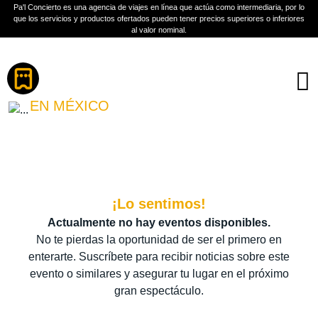
Pa'l Concierto es una agencia de viajes en línea que actúa como intermediaria, por lo
que los servicios y productos ofertados pueden tener precios superiores o inferiores
al valor nominal.
Boletos
CHASE ATLANTIC
EN MÉXICO
PLAN A TU MEDIDA
Más información
¡Lo sentimos!
Actualmente no hay eventos disponibles.
No te pierdas la oportunidad de ser el primero en
enterarte. Suscríbete para recibir noticias sobre este
evento o similares y asegurar tu lugar en el próximo
gran espectáculo.