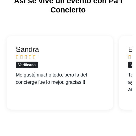
Así se vive un evento con Pa’l
Concierto
Sandra
Ed
Verificado
Ver
Me gustó mucho todo, pero la del
Tod
concierge fue lo mejor, gracias!!!
ayu
am