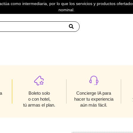
actúa como intermediaria, por lo que los servicios y productos ofertados
nominal.
 NODAL
Boleto solo
a
Concierge IA para
o con hotel,
hacer tu experiencia
tú armas el plan.
aún más fácil.