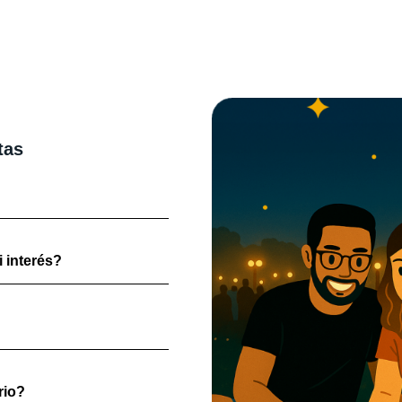
tas
 interés?
rio?