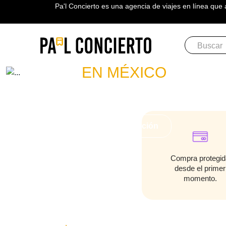
Pa'l Concierto es una agencia de viajes en línea que 
Boletos
CHRISTIAN
EN MÉXICO
PLAN A TU MEDIDA
Más información
Compra protegid
desde el primer
momento.