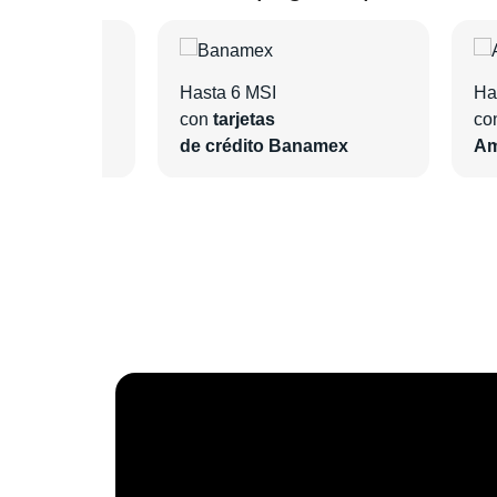
Hasta 6 MSI
Ha
con
tarjetas
co
ntander
de crédito Banamex
Am