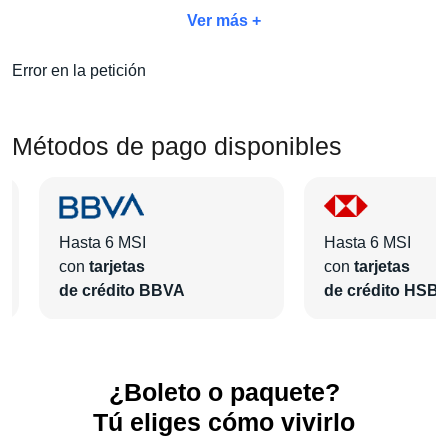
acceso y una estancia cómoda para disfrutar al máximo.
Ver más +
Escoge tu categoría de boleto favorita, selecciona el hotel
ideal para tu viaje y personaliza tu experiencia con
Error en la petición
servicios adicionales como
desayunos, traslados y tours.
¡En
Pa'l Concierto
reinventamos la manera de vivir los
eventos para que tú únicamente te dediques a disfrutar!
Métodos de pago disponibles
Hasta 6 MSI
Hasta 6 MSI
con
tarjetas
con
tarjetas
de crédito BBVA
de crédito HSB
¿Boleto o paquete?
Tú eliges cómo vivirlo