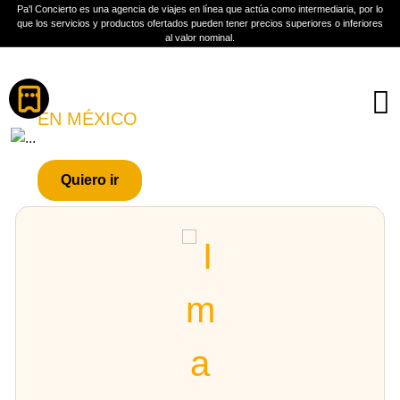
Pa'l Concierto es una agencia de viajes en línea que actúa como intermediaria, por lo
que los servicios y productos ofertados pueden tener precios superiores o inferiores
al valor nominal.
Boletos
CUISILLOS
EN MÉXICO
PLAN A TU MEDIDA
Quiero ir
Más información