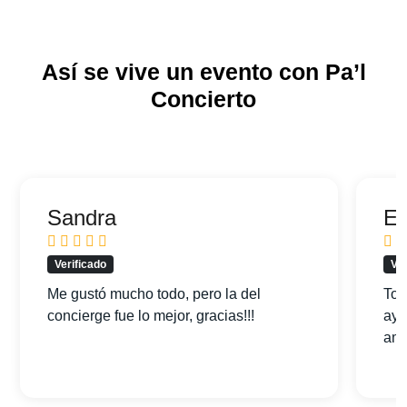
Así se vive un evento con Pa’l
Concierto
Sandra
Ed
Verificado
Ver
Me gustó mucho todo, pero la del
Tod
concierge fue lo mejor, gracias!!!
ayu
am