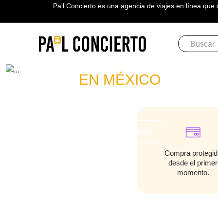
Pa'l Concierto es una agencia de viajes en línea que 
Boletos
DALEX
EN MÉXICO
PLAN A TU MEDIDA
Más información
Compra protegid
desde el primer
momento.