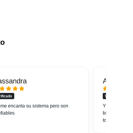
to
assandra
Alfredo
rificado
Verificado
me encanta su sistema pero son
Yo soy de Mi
fiables
bien la ciuda
todo y mi hote