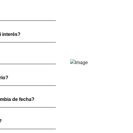
 interés?
rio?
ambia de fecha?
?