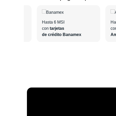
Hasta 6 MSI
Ha
con
tarjetas
co
ntander
de crédito Banamex
Am