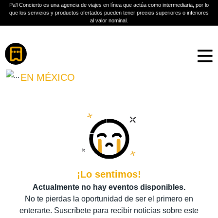
Pa'l Concierto es una agencia de viajes en línea que actúa como intermediaria, por lo
que los servicios y productos ofertados pueden tener precios superiores o inferiores
al valor nominal.
Boletos
DESTRIPANDO LA
HISTORIA
EN MÉXICO
PLAN A TU MEDIDA
Más información
¡Lo sentimos!
Actualmente no hay eventos disponibles.
No te pierdas la oportunidad de ser el primero en
enterarte. Suscríbete para recibir noticias sobre este