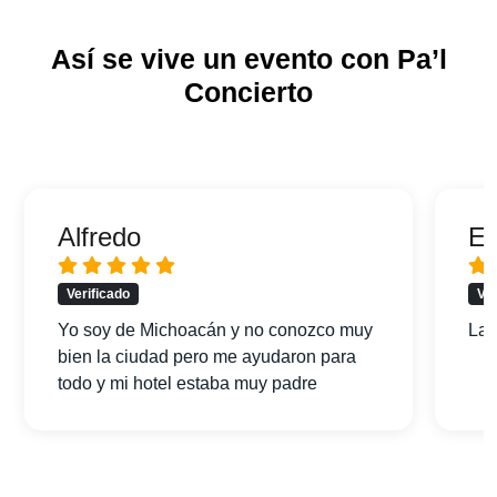
Así se vive un evento con Pa’l
Concierto
Alfredo
Er
Verificado
Ver
Yo soy de Michoacán y no conozco muy
La 
bien la ciudad pero me ayudaron para
todo y mi hotel estaba muy padre