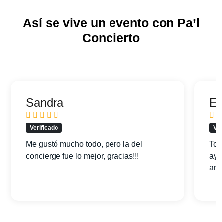
Así se vive un evento con Pa’l
Concierto
Sandra
Ed
Verificado
Ver
Me gustó mucho todo, pero la del
Tod
concierge fue lo mejor, gracias!!!
ayu
am