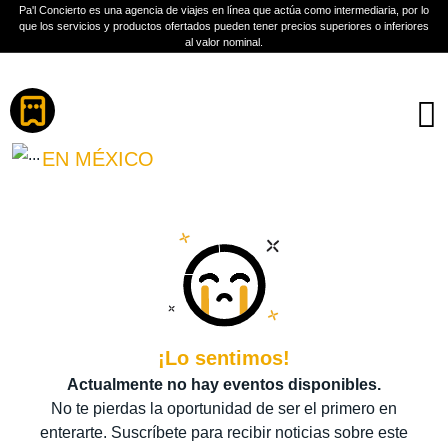
Pa'l Concierto es una agencia de viajes en línea que actúa como intermediaria, por lo
que los servicios y productos ofertados pueden tener precios superiores o inferiores
al valor nominal.
Boletos
DUNGEONS AND
DRAGONS
EN MÉXICO
PLAN A TU MEDIDA
Más información
¡Lo sentimos!
Actualmente no hay eventos disponibles.
No te pierdas la oportunidad de ser el primero en
enterarte. Suscríbete para recibir noticias sobre este