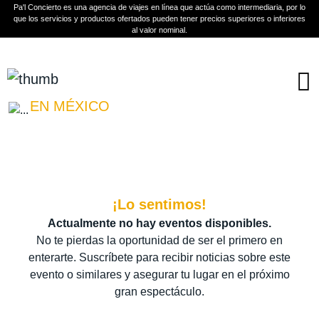
Pa'l Concierto es una agencia de viajes en línea que actúa como intermediaria, por lo
que los servicios y productos ofertados pueden tener precios superiores o inferiores
al valor nominal.
Boletos
ED MAVERICK
EN MÉXICO
PLAN A TU MEDIDA
Más información
¡Lo sentimos!
Actualmente no hay eventos disponibles.
No te pierdas la oportunidad de ser el primero en
enterarte. Suscríbete para recibir noticias sobre este
evento o similares y asegurar tu lugar en el próximo
gran espectáculo.