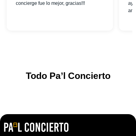
concierge fue lo mejor, gracias!!!
ayu
am
Todo Pa’l Concierto