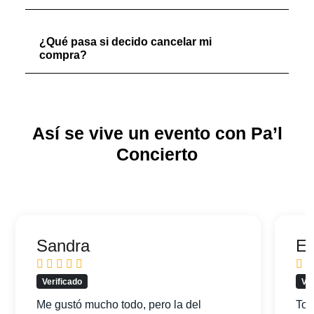
¿Qué pasa si decido cancelar mi
compra?
Así se vive un evento con Pa’l
Concierto
Sandra
Ed
Verificado
Ver
Me gustó mucho todo, pero la del
Tod