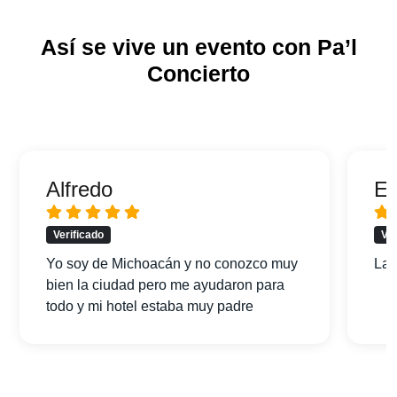
Así se vive un evento con Pa’l
Concierto
Alfredo
Er
Verificado
Ver
Yo soy de Michoacán y no conozco muy
La 
bien la ciudad pero me ayudaron para
todo y mi hotel estaba muy padre