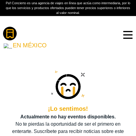
Pa'l Concierto es una agencia de viajes en línea que actúa como intermediaria, por lo
que los servicios y productos ofertados pueden tener precios superiores o inferiores
al valor nominal.
Boletos
ELA MINUS
EN MÉXICO
PLAN A TU MEDIDA
Más información
¡Lo sentimos!
Actualmente no hay eventos disponibles.
No te pierdas la oportunidad de ser el primero en
enterarte. Suscríbete para recibir noticias sobre este