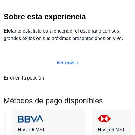
Sobre esta experiencia
Elefante está listo para encender el escenario con sus
grandes éxitos en sus próximas presentaciones en vivo.
No te quedes fuera de esta experiencia y aprovecha
nuestro
exclusivo paquete Concierto + Hotel.
Con este
Ver más +
paquete, no solo disfrutarás del concierto, sino también de
todas las comodidades adicionales que harán de tu
Error en la petición
experiencia algo inolvidable:
traslados, tours, desayunos
y mucho más.
Métodos de pago disponibles
Escoge tu categoría de boleto favorita, selecciona el hotel
que más te guste y añade las actividades extras que
prefieras.
Hasta 6 MSI
Hasta 6 MSI