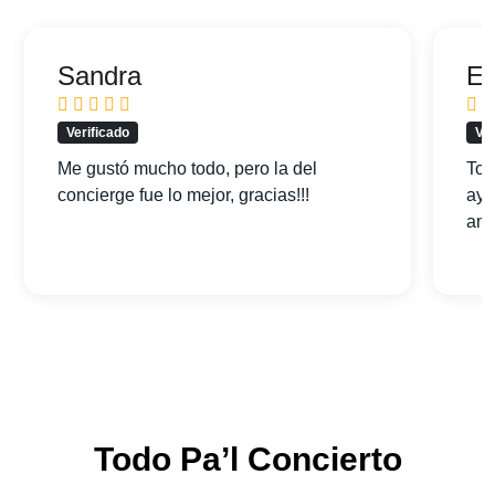
Sandra
Ed
Verificado
Ver
Me gustó mucho todo, pero la del
Tod
concierge fue lo mejor, gracias!!!
ayu
am
Todo Pa’l Concierto