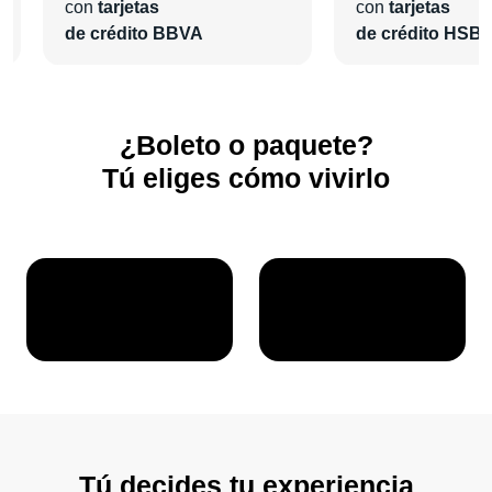
Reinventamos la manera de vivir los eventos para que tú
con
tarjetas
con
tarjetas
solo te preocupes por disfrutar.
de crédito BBVA
de crédito HSB
¿Boleto o paquete?
Tú eliges cómo vivirlo
Tú decides tu experiencia