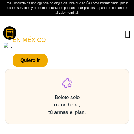
Pa'l Concierto es una agencia de viajes en línea que actúa como intermediaria, por lo
que los servicios y productos ofertados pueden tener precios superiores o inferiores
al valor nominal.
Boletos
ELEFANTE
EN MÉXICO
PLAN A TU MEDIDA
Quiero ir
Más información
Boleto solo
o con hotel,
tú armas el plan.