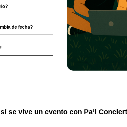
rio?
ambia de fecha?
?
sí se vive un evento con Pa’l Concier