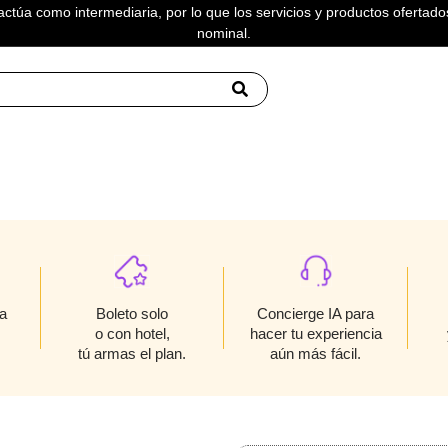
actúa como intermediaria, por lo que los servicios y productos ofertados
nominal.
IONE
Boleto solo
a
Concierge IA para
o con hotel,
hacer tu experiencia
tú armas el plan.
aún más fácil.