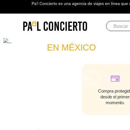
Pa'l Concierto es una agencia de viajes en línea que 
Boletos
FABIO L
EN MÉXICO
PLAN A TU MEDIDA
Más información
Compra protegid
desde el primer
momento.