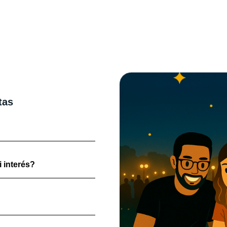
tas
 interés?