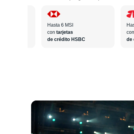
Hasta 6 MSI
Has
con
tarjetas
co
BVA
de crédito HSBC
de 