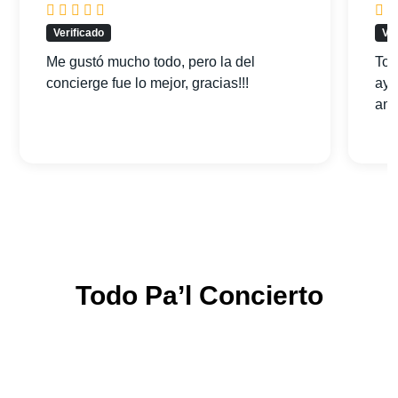
Verificado
Ver
Me gustó mucho todo, pero la del
Tod
concierge fue lo mejor, gracias!!!
ayu
am
Todo Pa’l Concierto