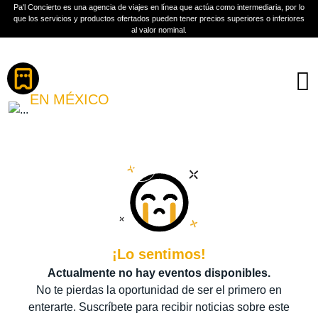
Pa'l Concierto es una agencia de viajes en línea que actúa como intermediaria, por lo
que los servicios y productos ofertados pueden tener precios superiores o inferiores
al valor nominal.
Boletos
FESTIVAL CEREMONIA
EN MÉXICO
PLAN A TU MEDIDA
Más información
¡Lo sentimos!
Actualmente no hay eventos disponibles.
No te pierdas la oportunidad de ser el primero en
enterarte. Suscríbete para recibir noticias sobre este