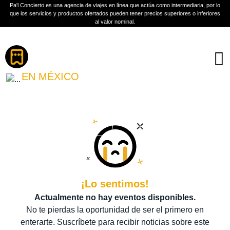
Pa'l Concierto es una agencia de viajes en línea que actúa como intermediaria, por lo
que los servicios y productos ofertados pueden tener precios superiores o inferiores
al valor nominal.
Boletos
FESTIVAL CITY
EN MÉXICO
PLAN A TU MEDIDA
Más información
¡Lo sentimos!
Actualmente no hay eventos disponibles.
No te pierdas la oportunidad de ser el primero en
enterarte. Suscríbete para recibir noticias sobre este