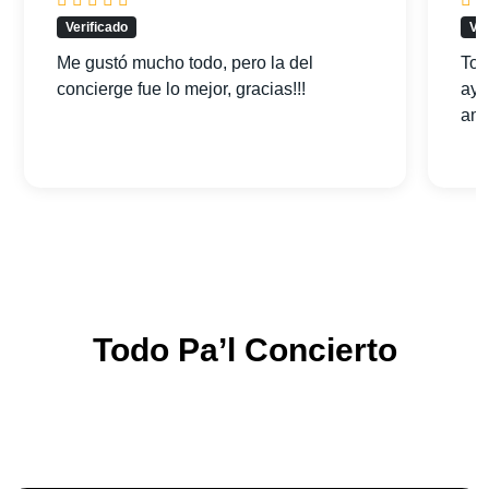
Verificado
Ver
Me gustó mucho todo, pero la del
Tod
concierge fue lo mejor, gracias!!!
ayu
am
Todo Pa’l Concierto