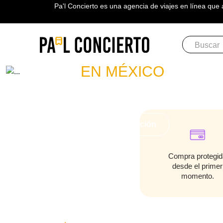
Pa'l Concierto es una agencia de viajes en línea que 
Boletos
FLOYD MA
EN MÉXICO
PLAN A TU MEDIDA
Más información
Compra protegid
desde el primer
momento.