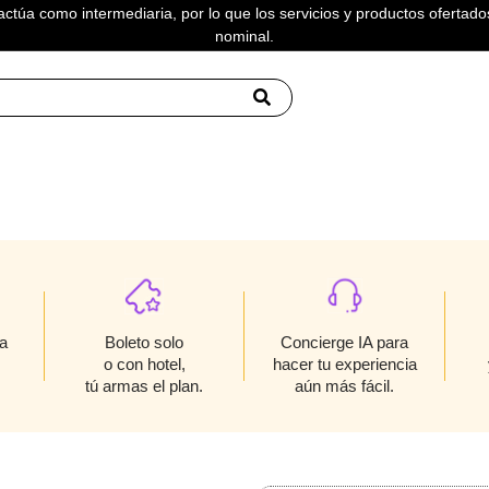
actúa como intermediaria, por lo que los servicios y productos ofertados
nominal.
YWEATHER
Boleto solo
a
Concierge IA para
o con hotel,
hacer tu experiencia
tú armas el plan.
aún más fácil.