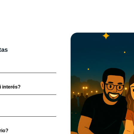
tas
 interés?
rio?