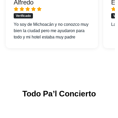
Alfredo
Er
Verificado
Ver
Yo soy de Michoacán y no conozco muy
La 
bien la ciudad pero me ayudaron para
todo y mi hotel estaba muy padre
Todo Pa’l Concierto