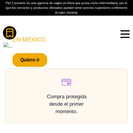
Pa'l Concierto es una agencia de viajes en línea que actúa como intermediaria, por lo
que los servicios y productos ofertados pueden tener precios superiores o inferiores
al valor nominal.
Boletos
FOBIA
EN MÉXICO
PLAN A TU MEDIDA
Quiero ir
Más información
Compra protegida
desde el primer
momento.