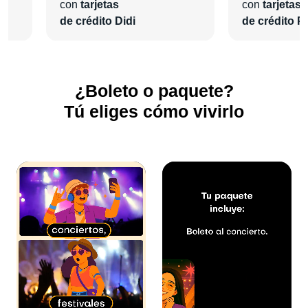
con
tarjetas
con
tarjetas
¡En
Pa'l Concierto
nos encargaremos de todo para que
de crédito Didi
de crédito Pl
vivas una grata experiencia!
¿Boleto o paquete?
Tú eliges cómo vivirlo