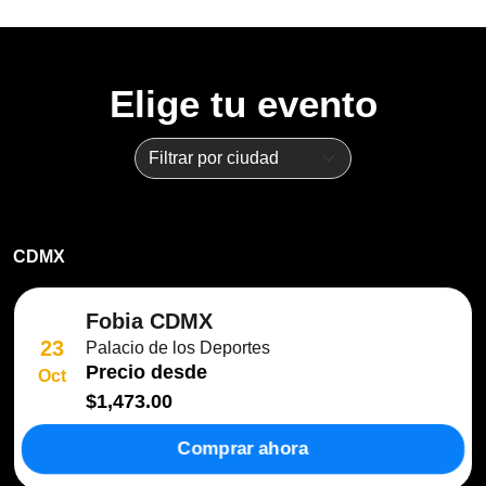
Elige tu evento
CDMX
Fobia CDMX
23
Palacio de los Deportes
Precio desde
Oct
$1,473.00
Comprar ahora