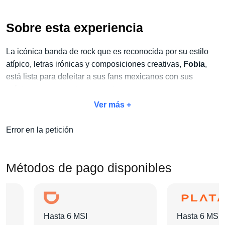
Sobre esta experiencia
La icónica banda de rock que es reconocida por su estilo
atípico, letras irónicas y composiciones creativas,
Fobia
,
está lista para deleitar a sus fans mexicanos con sus
próximas presentaciones en vivo.
Ver más +
No dejes pasar la oportunidad de vivir este espectáculo
único y aprovecha
nuestro exclusivo paquete Concierto
Error en la petición
+ Hotel
. Con este paquete, no solo disfrutarás del concierto,
sino también de todas las amenidades adicionales que
harán de tu estancia algo inolvidable:
traslados, tours,
Métodos de pago disponibles
desayunos y mucho más
.
Elige tu categoría de boleto favorita, selecciona el hotel que
más te guste y agrega las actividades extras que desees.
Hasta 6 MSI
Hasta 6 MSI