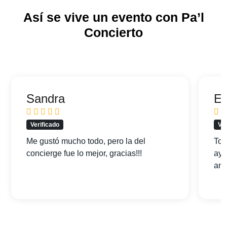
Así se vive un evento con Pa’l
Concierto
Sandra
Ed
Verificado
Ver
Me gustó mucho todo, pero la del
Tod
concierge fue lo mejor, gracias!!!
ayu
am