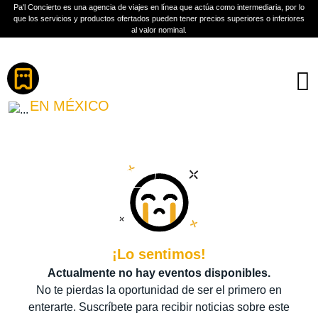
Pa'l Concierto es una agencia de viajes en línea que actúa como intermediaria, por lo
que los servicios y productos ofertados pueden tener precios superiores o inferiores
al valor nominal.
Boletos
FONSECA
EN MÉXICO
PLAN A TU MEDIDA
Más información
¡Lo sentimos!
Actualmente no hay eventos disponibles.
No te pierdas la oportunidad de ser el primero en
enterarte. Suscríbete para recibir noticias sobre este