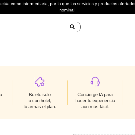
actúa como intermediaria, por lo que los servicios y productos ofertados
nominal.
NER
Boleto solo
a
Concierge IA para
o con hotel,
hacer tu experiencia
tú armas el plan.
aún más fácil.