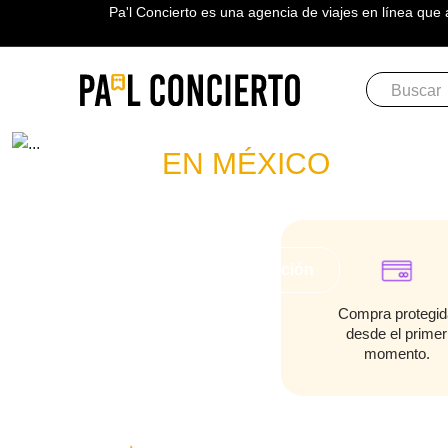
Pa'l Concierto es una agencia de viajes en línea que 
Boletos
FOREIG
EN MÉXICO
PLAN A TU MEDIDA
Más información
Compra protegid
desde el primer
momento.