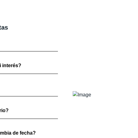
tas
 interés?
rio?
ambia de fecha?