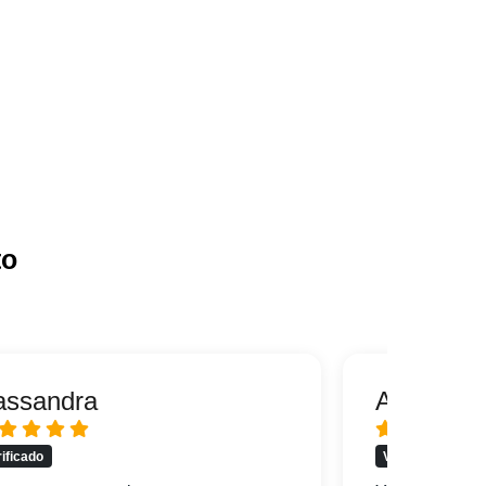
to
assandra
Alfredo
rificado
Verificado