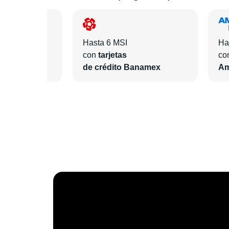
Hasta 6 MSI
Ha
con
tarjetas
co
ntander
de crédito Banamex
Am