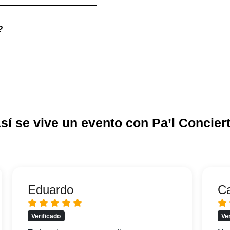
?
sí se vive un evento con Pa’l Concier
Eduardo
C
Verificado
Ve