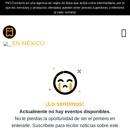
Pa'l Concierto es una agencia de viajes en línea que actúa como intermediaria, por lo
que los servicios y productos ofertados pueden tener precios superiores o inferiores
al valor nominal.
Boletos
GEMINI FOURTH
EN MÉXICO
PLAN A TU MEDIDA
Más información
¡Lo sentimos!
Actualmente no hay eventos disponibles.
No te pierdas la oportunidad de ser el primero en
enterarte. Suscríbete para recibir noticias sobre este