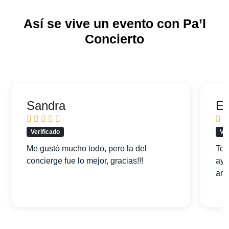
Así se vive un evento con Pa’l
Concierto
Sandra
Ed
Verificado
Ver
Me gustó mucho todo, pero la del
Tod
concierge fue lo mejor, gracias!!!
ayu
am