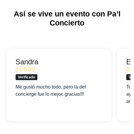
Así se vive un evento con Pa’l
Concierto
Sandra
Ed
Verificado
Ver
Me gustó mucho todo, pero la del
Tod
concierge fue lo mejor, gracias!!!
ayu
am