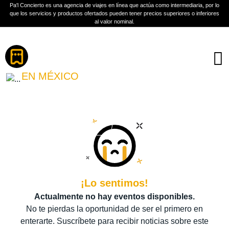
Pa'l Concierto es una agencia de viajes en línea que actúa como intermediaria, por lo
que los servicios y productos ofertados pueden tener precios superiores o inferiores
al valor nominal.
Boletos
GEPE
EN MÉXICO
PLAN A TU MEDIDA
Más información
¡Lo sentimos!
Actualmente no hay eventos disponibles.
No te pierdas la oportunidad de ser el primero en
enterarte. Suscríbete para recibir noticias sobre este