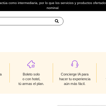
actúa como intermediaria, por lo que los servicios y productos ofertados
nominal.
TERMINADOR
Boleto solo
a
Concierge IA para
o con hotel,
hacer tu experiencia
tú armas el plan.
aún más fácil.