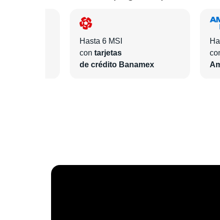
Hasta 6 MSI
Ha
con
tarjetas
co
ntander
de crédito Banamex
Am