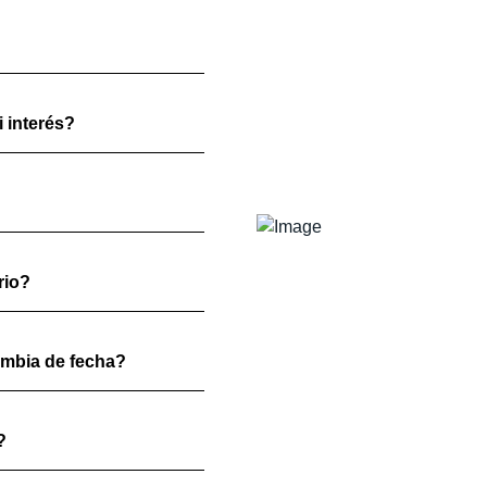
 interés?
rio?
ambia de fecha?
?