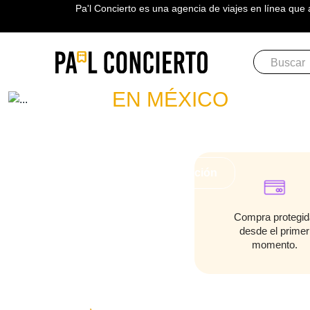
Pa'l Concierto es una agencia de viajes en línea que 
Boletos
GRUPO EX
EN MÉXICO
PLAN A TU MEDIDA
Más información
Compra protegid
desde el primer
momento.