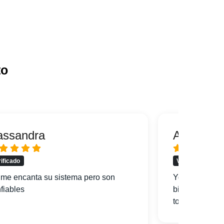
to
assandra
Alfredo
rificado
Verificado
me encanta su sistema pero son
Yo soy de Mi
fiables
bien la ciuda
todo y mi hote