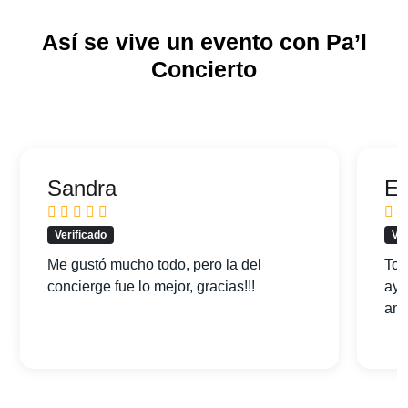
Así se vive un evento con Pa’l
Concierto
Sandra
Ed
Verificado
Ver
Me gustó mucho todo, pero la del
Tod
concierge fue lo mejor, gracias!!!
ayu
am