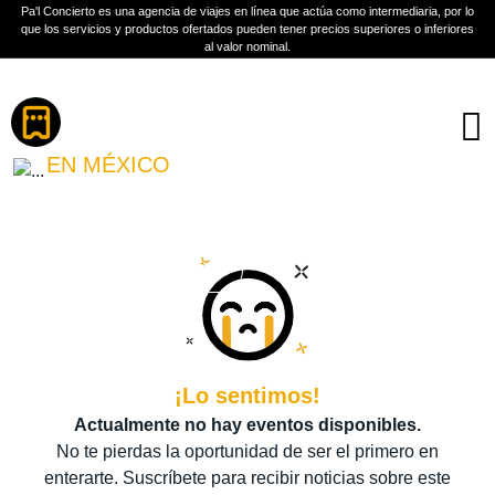
Pa'l Concierto es una agencia de viajes en línea que actúa como intermediaria, por lo
que los servicios y productos ofertados pueden tener precios superiores o inferiores
al valor nominal.
Boletos
JASIEL NUÑEZ
EN MÉXICO
PLAN A TU MEDIDA
Más información
¡Lo sentimos!
Actualmente no hay eventos disponibles.
No te pierdas la oportunidad de ser el primero en
enterarte. Suscríbete para recibir noticias sobre este