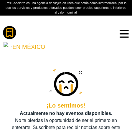
Pa'l Concierto es una agencia de viajes en línea que actúa como intermediaria, por lo
que los servicios y productos ofertados pueden tener precios superiores o inferiores
al valor nominal.
Boletos
JOSÉ LUIS RODRÍGUEZ
EL PUMA
EN MÉXICO
PLAN A TU MEDIDA
Más información
¡Lo sentimos!
Actualmente no hay eventos disponibles.
No te pierdas la oportunidad de ser el primero en
enterarte. Suscríbete para recibir noticias sobre este