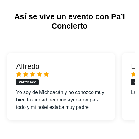
Así se vive un evento con Pa’l
Concierto
Alfredo
Er
Verificado
Ver
Yo soy de Michoacán y no conozco muy
La 
bien la ciudad pero me ayudaron para
todo y mi hotel estaba muy padre