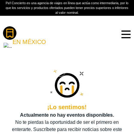
Pa'l Concierto es una agencia de viajes en línea que actúa como intermediaria, por lo
que los servicios y productos ofertados pueden tener precios superiores o inferiores
al valor nominal.
Boletos
JUANPIS GONZÁLEZ
EN MÉXICO
PLAN A TU MEDIDA
Más información
¡Lo sentimos!
Actualmente no hay eventos disponibles.
No te pierdas la oportunidad de ser el primero en
enterarte. Suscríbete para recibir noticias sobre este