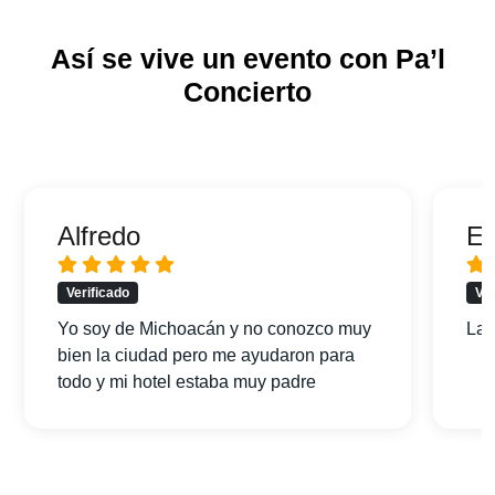
Así se vive un evento con Pa’l
Concierto
Alfredo
Er
Verificado
Ver
Yo soy de Michoacán y no conozco muy
La 
bien la ciudad pero me ayudaron para
todo y mi hotel estaba muy padre