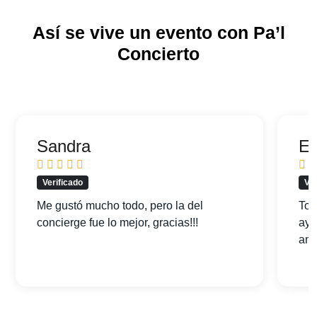
Así se vive un evento con Pa’l
Concierto
Sandra
Ed
Verificado
Ver
Me gustó mucho todo, pero la del
Tod
concierge fue lo mejor, gracias!!!
ayu
am