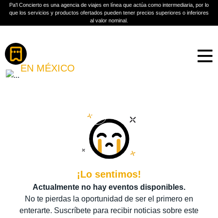
Pa'l Concierto es una agencia de viajes en línea que actúa como intermediaria, por lo
que los servicios y productos ofertados pueden tener precios superiores o inferiores
al valor nominal.
Boletos
JULIETA VENEGAS
EN MÉXICO
PLAN A TU MEDIDA
Más información
¡Lo sentimos!
Actualmente no hay eventos disponibles.
No te pierdas la oportunidad de ser el primero en
enterarte. Suscríbete para recibir noticias sobre este