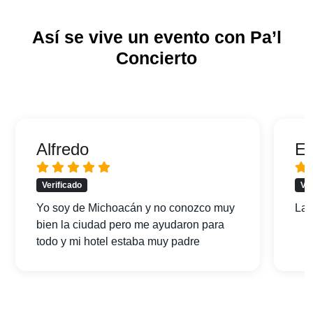
Así se vive un evento con Pa’l
Concierto
Alfredo
Er
Verificado
Ver
Yo soy de Michoacán y no conozco muy
La 
bien la ciudad pero me ayudaron para
todo y mi hotel estaba muy padre