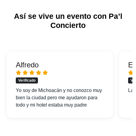
Así se vive un evento con Pa’l
Concierto
Alfredo
Er
Verificado
Ver
Yo soy de Michoacán y no conozco muy
La 
bien la ciudad pero me ayudaron para
todo y mi hotel estaba muy padre