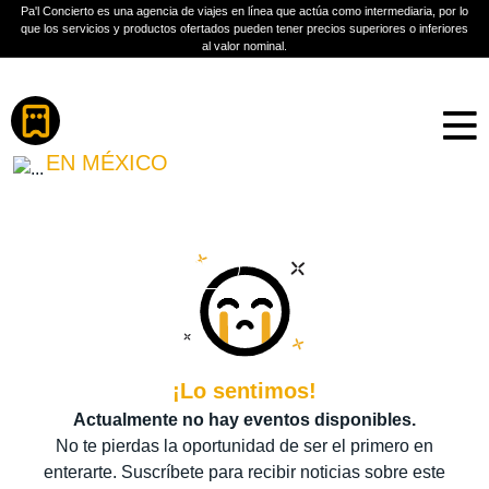
Pa'l Concierto es una agencia de viajes en línea que actúa como intermediaria, por lo
que los servicios y productos ofertados pueden tener precios superiores o inferiores
al valor nominal.
Boletos
JXDN
EN MÉXICO
PLAN A TU MEDIDA
Más información
¡Lo sentimos!
Actualmente no hay eventos disponibles.
No te pierdas la oportunidad de ser el primero en
enterarte. Suscríbete para recibir noticias sobre este