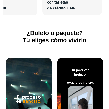
tas
con
tarjetas
o Nu
de crédito Ualá
¿Boleto o paquete?
Tú eliges cómo vivirlo