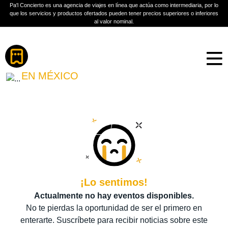
Pa'l Concierto es una agencia de viajes en línea que actúa como intermediaria, por lo
que los servicios y productos ofertados pueden tener precios superiores o inferiores
al valor nominal.
Boletos
KANG DANIEL
EN MÉXICO
PLAN A TU MEDIDA
Más información
¡Lo sentimos!
Actualmente no hay eventos disponibles.
No te pierdas la oportunidad de ser el primero en
enterarte. Suscríbete para recibir noticias sobre este