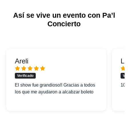
Así se vive un evento con Pa’l
Concierto
Areli
Lu
Verificado
Ver
El show fue grandioso!! Gracias a todos
100
los que me ayudaron a alcabzar boleto