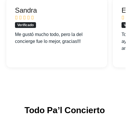
Sandra
Ed
Verificado
Ver
Me gustó mucho todo, pero la del
Tod
concierge fue lo mejor, gracias!!!
ayu
am
Todo Pa’l Concierto