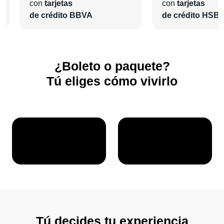
Elige tu categoría de boleto favorita, selecciona el hotel que
con
tarjetas
con
tarjetas
más te guste y agrega las actividades extras que desees.
de crédito BBVA
de crédito HSB
¡En
Pa'l Concierto
nos encargaremos de todo para que
vivas una grata experiencia!
¿Boleto o paquete?
Tú eliges cómo vivirlo
Tú decides tu experiencia