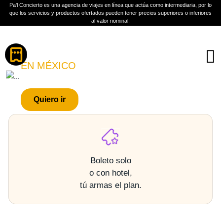
Pa'l Concierto es una agencia de viajes en línea que actúa como intermediaria, por lo
que los servicios y productos ofertados pueden tener precios superiores o inferiores
al valor nominal.
Boletos
LAGOS
EN MÉXICO
PLAN A TU MEDIDA
Quiero ir
Más información
Boleto solo
o con hotel,
tú armas el plan.