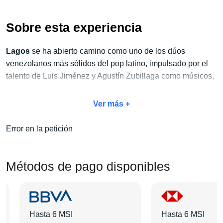
Sobre esta experiencia
Lagos
se ha abierto camino como uno de los dúos
venezolanos más sólidos del pop latino, impulsado por el
talento de Luis Jiménez y Agustín Zubillaga como músicos,
compositores y productores, y están listos para deleitar a
sus fans mexicanos con sus próximas presentaciones en
Ver más +
vivo.
Error en la petición
No dejes pasar la oportunidad de vivir este espectáculo
único y aprovecha
nuestro exclusivo paquete Concierto
+ Hotel.
Con este paquete, no solo disfrutarás del concierto,
Métodos de pago disponibles
sino también de todas las amenidades adicionales que
harán de tu estancia algo inolvidable:
traslados, tours,
desayunos y mucho más
.
Hasta 6 MSI
Hasta 6 MSI