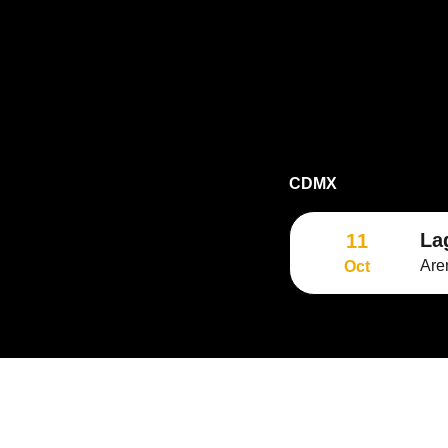
CDMX
La
11
Ar
Oct