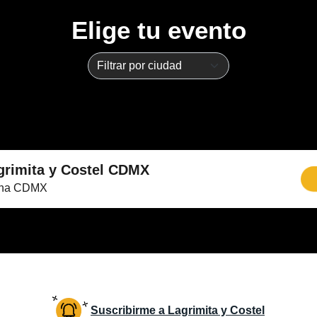
Elige tu evento
grimita y Costel CDMX
ena CDMX
Suscribirme a Lagrimita y Costel