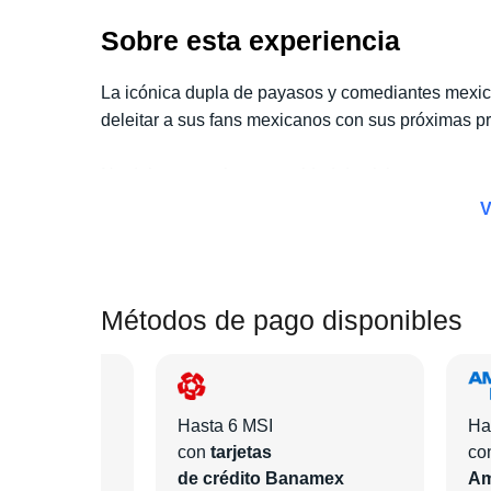
Sobre esta experiencia
La icónica dupla de payasos y comediantes mexic
deleitar a sus fans mexicanos con sus próximas p
No dejes pasar la oportunidad de vivir este espec
Accesos + Hotel
. Con este paquete, no solo disf
V
adicionales que harán de tu estancia algo inolvid
Elige tu categoría de boleto favorita, selecciona e
que desees.
Métodos de pago disponibles
¡En
Pa'l Concierto
nos encargaremos de todo para
Hasta 6 MSI
Ha
con
tarjetas
co
ntander
de crédito Banamex
Am