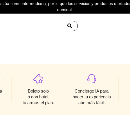
actúa como intermediaria, por lo que los servicios y productos ofertados
nominal.
 Y COSTEL
Boleto solo
a
Concierge IA para
o con hotel,
hacer tu experiencia
tú armas el plan.
aún más fácil.