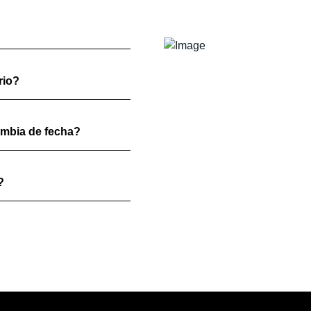
rio?
ambia de fecha?
?