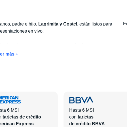
Er
anos, padre e hijo,
Lagrimita y Costel
, están listos para
resentaciones en vivo.
táculo único y aprovecha
nuestro exclusivo paquete
rutarás del evento, sino también de todas las amenidades
er más +
able:
traslados, tours, desayunos y mucho más
.
l hotel que más te guste y agrega las actividades extras
 que vivas una grata experiencia!
sta 6 MSI
Hasta 6 MSI
n
tarjetas de crédito
con
tarjetas
erican Express
de crédito BBVA