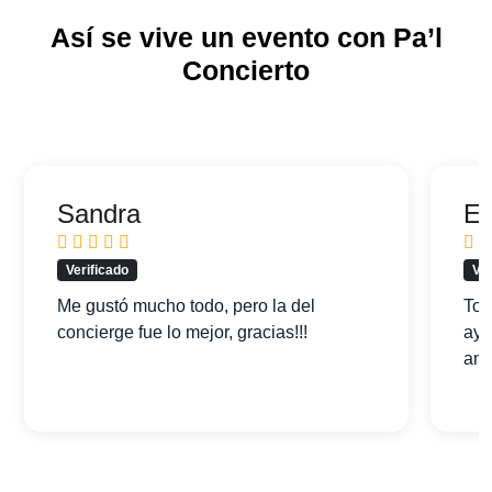
Así se vive un evento con Pa’l
Concierto
Sandra
Ed
Verificado
Ver
Me gustó mucho todo, pero la del
Tod
concierge fue lo mejor, gracias!!!
ayu
am