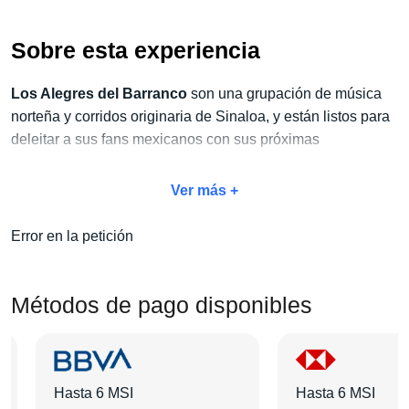
Sobre esta experiencia
Los Alegres del Barranco
son una grupación de
música
norteña y corridos
originaria de Sinaloa, y están listos para
deleitar a sus fans mexicanos con sus próximas
presentaciones en vivo.
Ver más +
No dejes pasar la oportunidad de vivir este espectáculo
único y aprovecha
nuestro exclusivo paquete Concierto
Error en la petición
+ Hotel
. Con este paquete, no solo disfrutarás del concierto,
sino también de todas las amenidades adicionales que
harán de tu estancia algo inolvidable:
traslados, tours,
Métodos de pago disponibles
desayunos y mucho más
.
Elige tu categoría de boleto favorita, selecciona el hotel que
más te guste y agrega las actividades extras que desees.
Hasta 6 MSI
Hasta 6 MSI