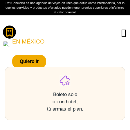
Pa'l Concierto es una agencia de viajes en línea que actúa como intermediaria, por lo
que los servicios y productos ofertados pueden tener precios superiores o inferiores
Boletos
al valor nominal.
LOS ALEGRES DEL
BARRANCO
EN MÉXICO
PLAN A TU MEDIDA
Quiero ir
Más información
Boleto solo
o con hotel,
tú armas el plan.