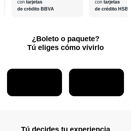
con
tarjetas
con
tarjetas
¡En
Pa'l Concierto
nos encargaremos de todo para que
de crédito BBVA
de crédito HSB
vivas una grata experiencia!
¿Boleto o paquete?
Tú eliges cómo vivirlo
Tú decides tu experiencia