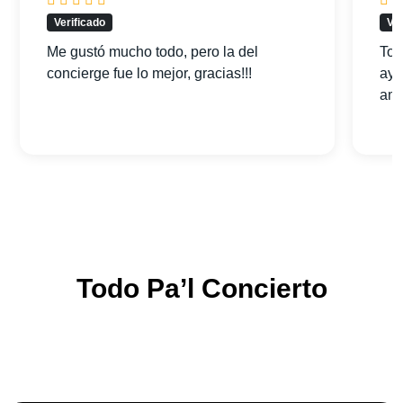
Verificado
Ver
Me gustó mucho todo, pero la del
Tod
concierge fue lo mejor, gracias!!!
ayu
am
Todo Pa’l Concierto