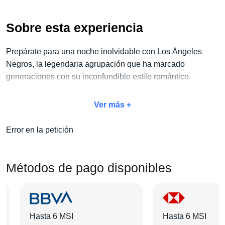
Sobre esta experiencia
Prepárate para una noche inolvidable con Los Ángeles
Negros, la legendaria agrupación que ha marcado
generaciones con su inconfundible estilo romántico.
Vive este espectáculo único y aprovecha nuestro
exclusivo
Ver más +
paquete Concierto + Hotel,
diseñado para que disfrutes al
máximo esta experiencia. Escoge tu categoría de boleto
Error en la petición
favorita, elige el hotel que más se adapte a tus necesidades
y completa tu viaje con servicios adicionales como
traslados, tours, desayunos y más.
Métodos de pago disponibles
¡Nosotros nos encargamos de todo para que tú solo te
dediques a disfrutar de una velada llena de nostalgia y
grandes éxitos!
Hasta 6 MSI
Hasta 6 MSI