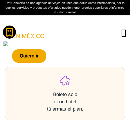
Pa'l Concierto es una agencia de viajes en línea que actúa como intermediaria, por lo
que los servicios y productos ofertados pueden tener precios superiores o inferiores
al valor nominal.
Boletos
LOS ÁNGELES NEGROS
EN MÉXICO
PLAN A TU MEDIDA
Quiero ir
Más información
Boleto solo
o con hotel,
tú armas el plan.