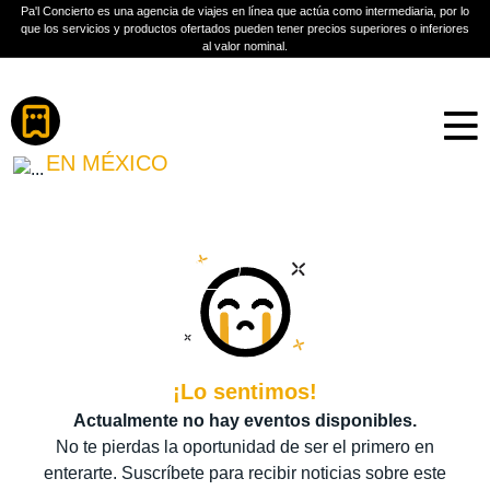
Pa'l Concierto es una agencia de viajes en línea que actúa como intermediaria, por lo
que los servicios y productos ofertados pueden tener precios superiores o inferiores
al valor nominal.
Boletos
LOS PALMERAS
EN MÉXICO
PLAN A TU MEDIDA
Más información
¡Lo sentimos!
Actualmente no hay eventos disponibles.
No te pierdas la oportunidad de ser el primero en
enterarte. Suscríbete para recibir noticias sobre este