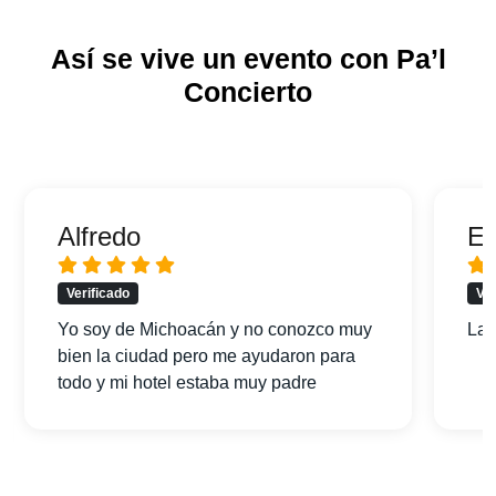
Así se vive un evento con Pa’l
Concierto
Alfredo
Er
Verificado
Ver
Yo soy de Michoacán y no conozco muy
La 
bien la ciudad pero me ayudaron para
todo y mi hotel estaba muy padre