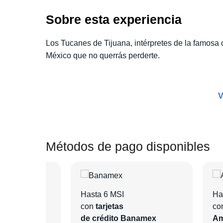
Sobre esta experiencia
Los Tucanes de Tijuana, intérpretes de la famosa 
México que no querrás perderte.
No dejes pasar la oportunidad de vivir este espec
Concierto + Hotel.
Con este paquete, no solo disf
V
para descansar y disfrutar al máximo de tu viaje.
Escoge la categoría de boleto que prefieras y elig
Métodos de pago disponibles
En Pa'l Concierto nos encargaremos de todo para q
Hasta 6 MSI
Ha
con
tarjetas
co
ntander
de crédito Banamex
Am