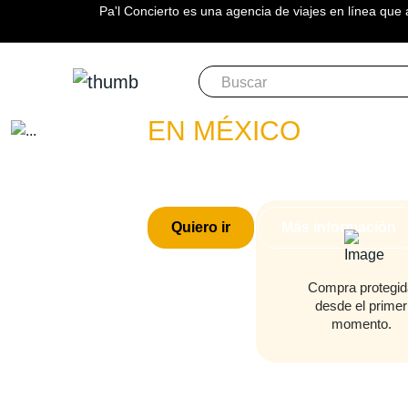
Pa'l Concierto es una agencia de viajes en línea que 
Boletos
LOS TUCAN
EN MÉXICO
PLAN A TU MEDIDA
Quiero ir
Más información
Compra protegid
desde el primer
momento.