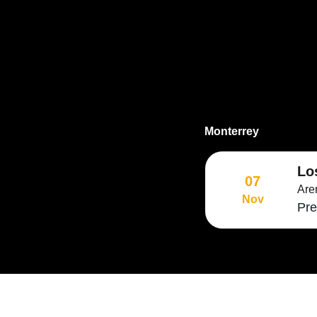
Monterrey
Lo
07
Are
Nov
Pre