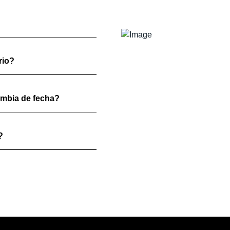
rio?
ambia de fecha?
?