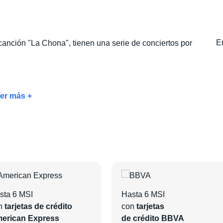
Er
canción "La Chona", tienen una serie de conciertos por
táculo único y aprovecha
nuestro exclusivo paquete
rutarás del evento, sino también del hospedaje perfecto
er más +
e el hotel que mejor se adapte a tus necesidades.
ue disfrutes de una experiencia inolvidable.
sta 6 MSI
Hasta 6 MSI
n
tarjetas de crédito
con
tarjetas
erican Express
de crédito BBVA