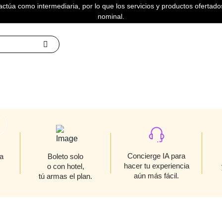
actúa como intermediaria, por lo que los servicios y productos ofertados
nominal.
ES DE TIJUANA
Concierge IA para
a
Boleto solo
hacer tu experiencia
o con hotel,
aún más fácil.
tú armas el plan.