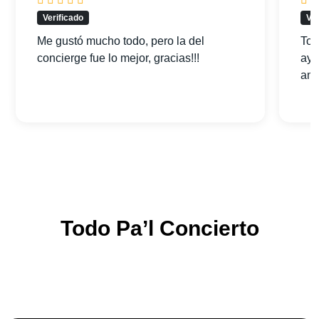
Verificado
Ver
Me gustó mucho todo, pero la del
Tod
concierge fue lo mejor, gracias!!!
ayu
am
Todo Pa’l Concierto