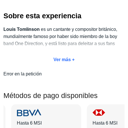
Sobre esta experiencia
Louis Tomlinson
es un cantante y compositor británico,
mundialmente famoso por haber sido miembro de la boy
band One Direction, y está listo para deleitar a sus fans
mexicanos con sus próximas presentaciones en vivo.
Ver más +
No dejes pasar la oportunidad de vivir este espectáculo
único y aprovecha
nuestro exclusivo paquete Concierto
Error en la petición
+ Hotel.
Con este paquete, no solo disfrutarás del concierto,
sino también de todas las amenidades adicionales que
harán de tu estancia algo inolvidable:
traslados, tours,
Métodos de pago disponibles
desayunos y mucho más.
Elige tu categoría de boleto favorita, selecciona el hotel que
más te guste y agrega las actividades extras que desees.
Hasta 6 MSI
Hasta 6 MSI