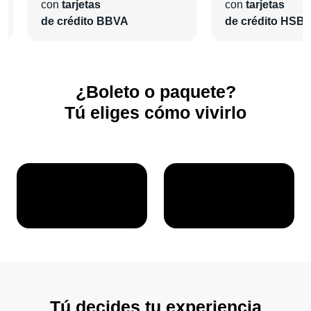
con
tarjetas
con
tarjetas
¡En
Pa'l Concierto
nos encargaremos de todo para que
de crédito BBVA
de crédito HSB
vivas una grata experiencia!
¿Boleto o paquete?
Tú eliges cómo vivirlo
Tú decides tu experiencia