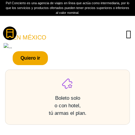
Pa'l Concierto es una agencia de viajes en línea que actúa como intermediaria, por lo
que los servicios y productos ofertados pueden tener precios superiores o inferiores
al valor nominal.
Boletos
LOUIS TOMLINSON
EN MÉXICO
PLAN A TU MEDIDA
Quiero ir
Más información
Boleto solo
o con hotel,
tú armas el plan.